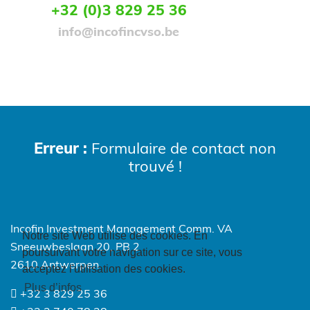
bénéficier de la réduction d’impôt lors de
+32 (0)3 829 25 36
leur déclaration dans votre déclaration
info@incofincvso.be
fiscale de 2025.
l’impact du FATEN en Palestine,
Erreur :
Formulaire de contact non
trouvé !
Incofin Investment Management Comm. VA
Notre site Web utilise des cookies. En
Sneeuwbeslaan 20, PB 2
poursuivant votre navigation sur ce site, vous
2610 Antwerpen
acceptez l'utilisation des cookies.
Plus d’infos
+32 3 829 25 36