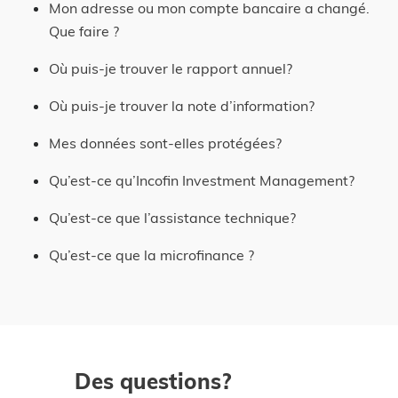
Mon adresse ou mon compte bancaire a changé.
Que faire ?
Où puis-je trouver le rapport annuel?
Info et conditions
Où puis-je trouver la note d’information?
ici
Mes données sont-elles protégées?
télécharger notre note
d’information ici.
Qu’est-ce qu’Incofin Investment Management?
Qu’est-ce que l’assistance technique?
Qu’est-ce que la microfinance ?
info@incofincvso.be
:
Cette situation ne s’applique qu’aux actions
achetées à partir du 1er janvier 2025.
Pour
les actions achetées jusqu’au 31 décembre
2024, et à condition que vous remplissiez
Des questions?
toutes les exigences, vous pouvez encore