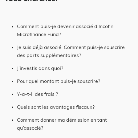
Comment puis-je devenir associé d’Incofin
Home
Microfinance Fund?
Impact
Je suis déjà associé. Comment puis-je souscrire
des parts supplémentaires?
Investissez
J’investis dans quoi?
News
Pour quel montant puis-je souscrire?
L’équipe
Y-a-t-il des frais ?
Infos et conditions
Téléchargements
Quels sont les avantages fiscaux?
Questions?
Comment donner ma démission en tant
info@incofincvso.be
qu’associé?
My Incofin Microfinance Fund